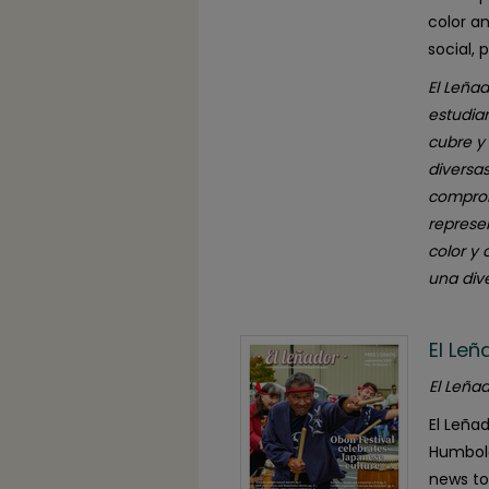
color a
social, 
El Leñad
estudia
cubre y
diversa
comprom
represe
color y
una dive
El Le
El Leñad
El Leña
Humbold
news to