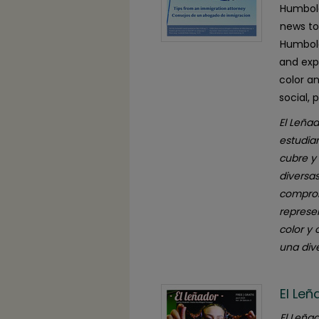
Humbold
news to
Humbold
and exp
color a
social, 
El Leñad
estudia
cubre y
diversa
comprom
represe
color y
una dive
El Leñ
El Leñad