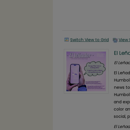
Switch View to Grid
View 
El Le
El Leñad
El Leña
Humbold
news to
Humbold
and exp
color a
social, 
El Leñad