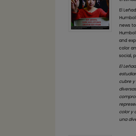
El Leña
Humbold
news to
Humbold
and exp
color a
social, 
El Leñad
estudia
cubre y
diversa
comprom
represe
color y
una dive