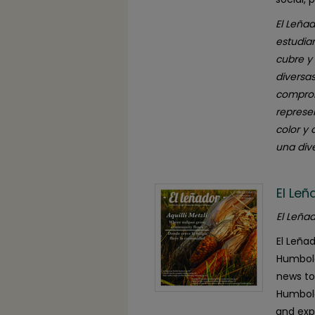
El Leñad
estudia
cubre y
diversa
comprom
represe
color y
una dive
El Le
El Leñad
El Leña
Humbold
news to
Humbold
and exp