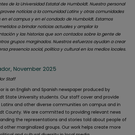
ntes de la Universidad Estatal de Humboldt. Nuestro personal
 provee noticias a la comunidad Latinx y otras comunidades
s en el campus y en el condado de Humboldt. Estamos
etidos a brindar noticias actuales y ampliar la
ntación y las historias que son contados sobre la gente de
 otros grupos marginados. Nuestros esfuerzos ayudan a crear
rsa presencia social, politica y cultural en los medios locales.
ñador, November 2025
or Staff
dor is an English and Spanish newspaper produced by
t State University students. Our staff cover and provide
 Latinx and other diverse communities on campus and in
t County. We are committed to providing relevant news
anding the representations and stories told about people of
nd other marginalized groups. Our work helps create more
political and cultural diversity in local media.