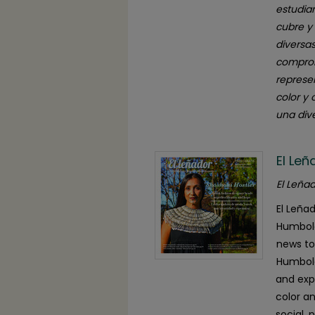
estudia
cubre y
diversa
comprom
represe
color y
una dive
El Le
El Leñad
El Leña
Humbold
news to
Humbold
and exp
color a
social, 