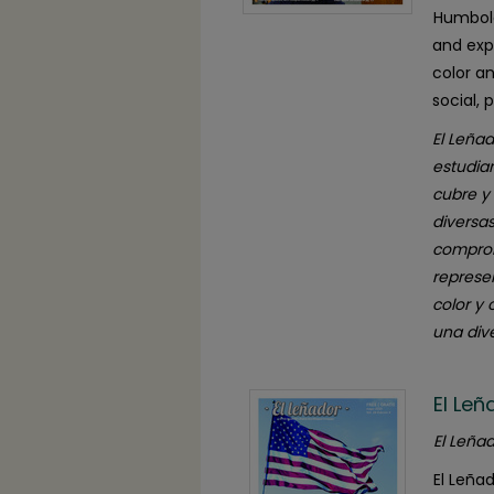
Humbold
and exp
color a
social, 
El Leñad
estudia
cubre y
diversa
comprom
represe
color y
una dive
El Le
El Leñad
El Leña